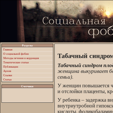
Разделы
Главная
О социальной фобии
Табачный синдром
Методы лечения и коррекция
Тематические статьи
Табачный синдром пло
Публикации
женщина выкуривает боле
Архив
Ссылки
семьи).
Статьи
У женщин повышается ч
Счетчики
и отслойки плаценты, кр
У ребенка – задержка в
внутриутробной гипокси
кислоты, фоликобаламин