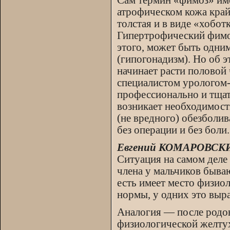
Сам термин «фимоз» им
атрофическом кожа край
толстая и в виде «хобот
Гипертрофический фимоз
этого, может быть одни
(гипогонадизм). Но об э
начинает расти половой
специалистом урологом-
профессионально и тщат
возникает необходимост
(не вредного) обезболи
без операции и без боли.
Евгений КОМАРОВСКИЙ,
Ситуация на самом деле
члена у мальчиков бываю
есть имеет место физио
нормы, у одних это выр
Аналогия — после родов
физиологической желтух