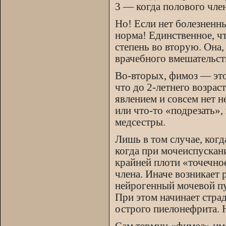
3 — когда полового чле
Но! Если нет болезненн
норма! Единственное, чт
степень во вторую. Она,
врачебного вмешательств
Во-вторых, фимоз — это
что до 2-летнего возра
явлением и совсем нет 
или что-то «подрезать»,
медсестры.
Лишь в том случае, ког
когда при мочеиспускани
крайней плоти «точечное
члена. Иначе возникает
нейрогенный мочевой пу
При этом начинает стра
острого пиелонефрита. Н