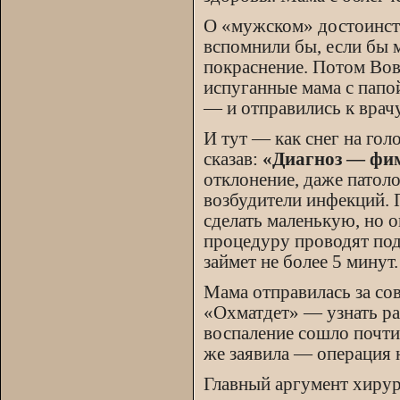
О «мужском» достоинств
вспомнили бы, если бы 
покраснение. Потом Вов
испуганные мама с папой
— и отправились к врачу
И тут — как снег на гол
сказав:
«Диагноз — фим
отклонение, даже патол
возбудители инфекций. П
сделать маленькую, но 
процедуру проводят под
займет не более 5 минут.
Мама отправилась за со
«Охматдет» — узнать р
воспаление сошло почти 
же заявила — операция 
Главный аргумент хирур