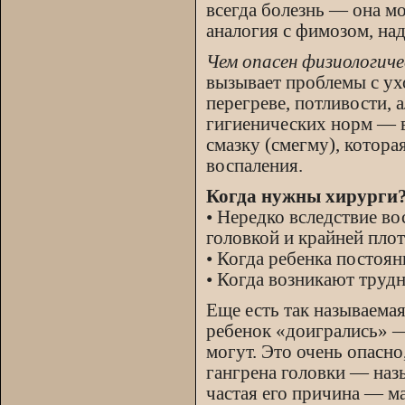
всегда болезнь — она м
аналогия с фимозом, над
Чем опасен физиологич
вызывает проблемы с ух
перегреве, потливости,
гигиенических норм — в
смазку (смегму), котора
воспаления.
Когда нужны хирурги
• Нередко вследствие в
головкой и крайней плот
• Когда ребенка постоян
• Когда возникают труд
Еще есть так называемая
ребенок «доигрались» —
могут. Это очень опасн
гангрена головки — назы
частая его причина — ма