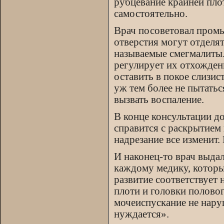
рубцевание крайней плот
самостоятельно.
Врач посоветовал промы
отверстия могут отделят
называемые смегмалиты.
регулирует их отхожден
оставить в покое слизис
уж тем более не пытатьс
вызвать воспаление.
В конце консультации до
справится с раскрытием 
надрезание все изменит.
И наконец-то врач выда
каждому медику, которы
развитие соответствует
плоти и головки половог
мочеиспускание не нару
нуждается».