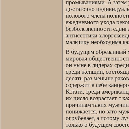
промываниями. А затем у
достаточно индивидуальн
полового члена полност
ежедневного ухода реко
безболезненности сдвиг
антисептики хлоргексид
мальчику необходима каж
В будущем обрезанный м
мировая общественность
он ныне в лидерах сред
среди женщин, состоящ
десять раз меньше рако
содержит в себе канцер
Кстати, среди американ
их число возрастает с к
причинам таких мужчин 
понижается, но зато му
огрубевает, а потому л
только о будущем своего