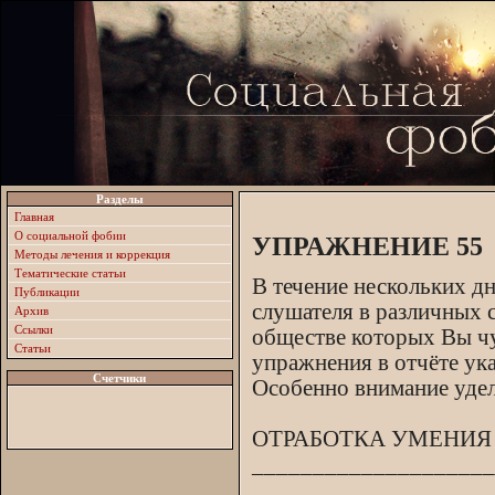
Разделы
Главная
О социальной фобии
УПРАЖНЕНИЕ 55
Методы лечения и коррекция
Тематические статьи
В течение нескольких д
Публикации
слушателя в различных 
Архив
Ссылки
обществе которых Вы чу
Статьи
упражнения в отчёте ук
Счетчики
Особенно внимание удели
ОТРАБОТКА УМЕНИЯ
____________________