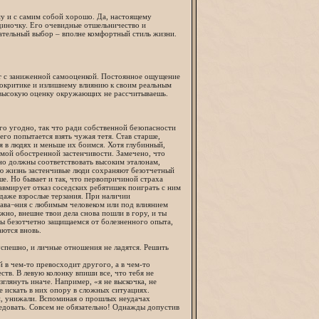
му и с самим собой хорошо. Да, настоящему
одиночку. Его очевидные отшельничество и
нательный выбор – вполне комфортный стиль жизни.
.
ует с заниженной самооценкой. Постоянное ощущение
мокритике и излишнему влиянию к своим реальным
 и высокую оценку окружающих не рассчитываешь.
о угодно, так что ради собственной безопасности
го попытается взять чужая тетя. Став старше,
ся в людях и меньше их боимся. Хотя глубинный,
мой обостренной застенчивости. Замечено, что
но должны соответствовать высоким эталонам,
всю жизнь застенчивые люди сохраняют безотчетный
ше. Но бывает и так, что первопричиной страха
равмирует отказ соседских ребятишек поиграть с ним
 даже взрослые терзания. При наличии
тава¬ния с любимым человеком или под влиянием
жно, внешне твои дела снова пошли в гору, и ты
мы безотчетно защищаемся от болезненного опыта,
аются вновь.
успешно, и личные отношения не ладятся. Решить
 в чем-то превосходит другого, а в чем-то
ств. В левую колонку впиши все, что тебя не
зглянуть иначе. Например, «я не выскочка, не
е искать в них опору в сложных ситуациях.
и, унижали. Вспоминая о прошлых неудачах
ледовать. Совсем не обязательно! Однажды допустив