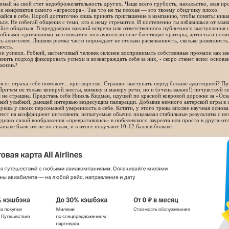
имай на свой счет недоброжелательность других. Чаще всего грубость, нахальство, злая 
и конфликтов самого «агрессора». Так что не ты плохая — это твоему обидчику плохо.
кайся в себе. Порой достаточно лишь принять приглашение в компанию, чтобы понять: ника
ься. Не избегай общения с теми, кто к нему стремится. И постепенно ты избавишься от зам
йся общаться. В преддверии важной встречи или ответственного публичного выступления н
добными «домашними заготовками» пользуются многие блестящие ораторы, артисты и поли
сь алкоголем. Лишняя рюмка часто порождает не столько раскованность, сколько развязност
ость.
ои успехи. Робкий, застенчивый человек склонен воспринимать собственные промахи как за
енить подход фиксировать успехи и вознаграждать себя за них, - скоро станет ясно: основа
 жизнь?
я от страха тебе поможет... притворство. Страшно выступать перед больше аудиторией? П
ричем не только копируй жесты, мимику и манеру речи, но и (очень важно!) почувствуй с
 не страшна. Представь себя Николь Кидман, идущей по красной ковровой дорожке за «Ос
кой улыбкой, дающей интервью вездесущим папарацци. Добавив немного актерской игры в 
уешь у своих персонажей уверенность в себе. Кстати, у этого трюка вполне научная основ
ест на коэффициент интеллекта, испытуемые обычно показывал стабильные результаты с нез
днако силой воображения «превратившись» в нобелевского лауреата или просто в друга-отл
аньше были им не по силам, и в итоге получают 10-12 баллов больше.