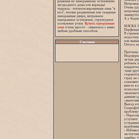
решения по панорамному остеклению
Интровер
загородного дома или веранды/
Очень удо
террасы - теплоизолированные окна "в
интроверт
пол", теплые раздвижные или складные
замкнутос
панорамные двери, витражное
А у бедн
панорамное остекление, структурное
остекление углов.
Купить панорамные
МАСКА 3
окна
очень просто - свяжитесь с нами
Перфекци
любым удобным способом.
В стремле
недостижи
или вымыш
Счетчики
Оттого их
Причины 
Недоверие
лучше дер
ребенок з
младенчес
чаще друг
стараются
страх не 
становятс
вместе в 
психолог
экономиче
давным-да
«вытесняя
Выход ес
Социофоби
проблему
- Переста
уступает.
устраивае
назойлива
- Избавьс
застенчив
ошибку, т