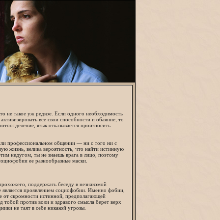
о не такое уж редкое. Если одного необходимость
 активизировать все свои способности и обаяние, то
 потоотделение, язык отказывается произносить
или профессиональном общении — ни с того ни с
ую жизнь, велика вероятность, что найти истинную
тим недугом, ты не знаешь врага в лицо, поэтому
социофобии ее разнообразные маски.
 прохожего, поддержать беседу в незнакомой
ле является проявлением социофобии. Именно фобии,
ие от скромности истинной, предполагающей
д тобой против воли и здравого смысла берет верх
ики не таят в себе никакой угрозы.