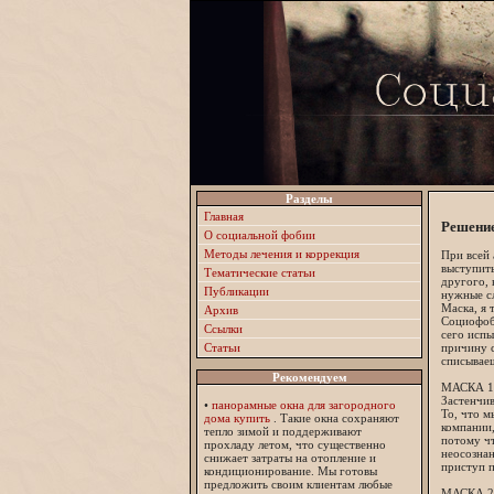
Разделы
Главная
Решение
О социальной фобии
Методы лечения и коррекция
При всей 
выступить
Тематические статьи
другого, 
Публикации
нужные сл
Маска, я 
Архив
Социофоб
Ссылки
сего испы
причину с
Статьи
списываеш
Рекомендуем
МАСКА 1
Застенчи
•
панорамные окна для загородного
То, что м
дома купить
. Такие окна сохраняют
компании,
тепло зимой и поддерживают
потому ч
прохладу летом, что существенно
неосознан
снижает затраты на отопление и
приступ п
кондиционирование. Мы готовы
предложить своим клиентам любые
МАСКА 2