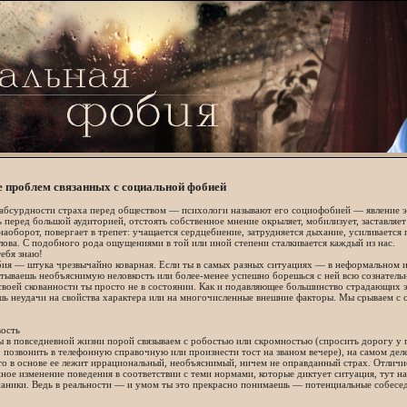
 проблем связанных с социальной фобией
абсурдности страха перед обществом — психологи называют его социофобией — явление эт
 перед большой аудиторией, отстоять собственное мнение окрыляет, мобилизует, заставляет
наоборот, повергает в трепет: учащается сердцебиение, затрудняется дыхание, усиливается
ова. С подобного рода ощущениями в той или иной степени сталкивается каждый из нас.
тебя знаю!
ия — штука чрезвычайно коварная. Если ты в самых разных ситуациях — в неформальном 
тываешь необъяснимую неловкость или более-менее успешно борешься с ней всю сознательн
воей скованности ты просто не в состоянии. Как и подавляющее большинство страдающих э
ь неудачи на свойства характера или на многочисленные внешние факторы. Мы срываем с 
вость
ы в повседневной жизни порой связываем с робостью или скромностью (спросить дорогу у
 позвонить в телефонную справочную или произнести тост на званом вечере), на самом де
то в основе ее лежит иррациональный, необъяснимый, ничем не оправданный страх. Отлич
ное изменение поведения в соответствии с теми нормами, которые диктует ситуация, тут на
аники. Ведь в реальности — и умом ты это прекрасно понимаешь — потенциальные собеседн