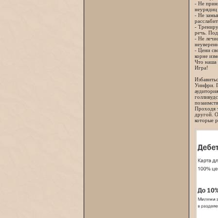
- Не прин
неурядиц 
- Не замы
расслабит
- Трениру
речь. По
- Не лечи
неуверенн
- Цени св
корне изм
Что наша
Игра!
Избавитьс
Уинфри. П
аудитория
голливудс
позаимств
Проходя т
другой. О
которые р