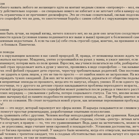
сия
бного назвать любого не желающего идти на контакт модным словом «интроверт» - мол, е
у действительно хорошо – он специально никого не избегает и не заточает себя в камеру-
ть ограничены и не причиняют дискомфорта. Это не столько сознательный, сколько подсоз
ого социофоба что ни день, то ожесточенная борьба с самим собой и с окружающим миром
онизм
нии быть лучше, на первый взгляд, ничего плохого нет, но на деле оно зачастую соседств
мости идеала (условная планка поднимается все выше и выше) приводит к болезненной са
ленным недостаткам. А если ты сам (а) себе столь строгий судья, конечно, на признание
 и боишься. Панически.
и поводы
 к окружающим заложено в нас самой природой. И, правда, от незнакомца можно ждать чег
жаться настороже. Младенец, уютно устроившийся на руках у мамы, в ужасе завопит, если е
апаникует, потеряв мать из поля зрения. Взрослея, мы учимся полагаться на себя, разбирать
кий страх продолжает жить в душе у многих, проявляясь в виде социофобии — так называе
их этой фобией страдают дети строгих, чересчур требовательных родителей. Они постоян
 не ударить в грязь лицом, а это не так-то просто — от ошибок никто не застрахован. На 
оправдать чужих ожиданий. Для них легче всего спрятаться, держаться от общества подаль
я неприятные эпизоды из прошлого, когда кто-то напугал, обидел, унизил. И если одного т
песочнице, то у другого на детские страхи накладываются проблемы переходного возраста,
ической предрасположенности социофобия может развиться после развода и тяжелого расс
ских неурядиц — увольнения с работы, потери социального статуса. Так что, вполне возмо
вно вычеркнул(а) из памяти подробности неприятного эпизода, но... Еще Фрейд заметил: 
» его из сознания. Но стоит почудиться новой угрозе, как затаенные переживания пробужд
ть!
я — это недуг, который парализует все сферы жизни. И карьера складывается не слишком 
 помогут простые рекомендации, разработанные опытными психологами.
нь сравнивать себя с другими. Человек вообще неподходящий объект для сравнения. Каждый
 Чтобы правильно определить свои сильные и слабые стороны, составь «реестр» личных каче
т и огорчает, в правую — то, что это уравновешивает. Ведь даже на застенчивость, можно в
, не агрессивна; люди считают меня скромной и покладистой». Установив достоинства, легч
я от багажа прошлых огорчений. У каждого были моменты, когда его отвергали, высмеивал
ый человек с трепетом ожидает, что в сходных обстоятельствах они вновь начнут его прес
ы, скорее всего, ее уже не повторишь.