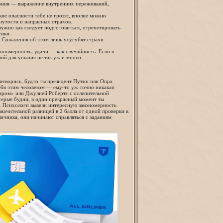
ирония — выражение внутренних переживаний,
кие опасности тебе не грозят, вполне можно
кнутости и напрасных страхов.
ужно как следует подготовиться, отрепетировать
тики.
ь. Сожаления об этом лишь усугубят страхи
кономерность, удачи — как случайность. Если в
ний для уныния не так уж и много.
ритворись, будто ты президент Путин или Опра
ебя этим человеком — ему-то уж точно никакая
каром» или Джулией Робертс с ослепительной
серые будни, в один прекрасный момент ты
а. Психологи вывели интересную закономерность.
начительной разницей в 2 балла от одной проверки к
ичника, они начинают справляться с заданиям