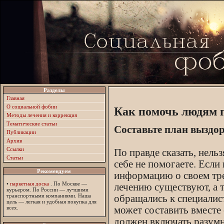
Разделы
Главная
О социальной фобии
Как помочь людям 
Методы лечения и коррекция
Тематические статьи
Составьте план выздо
Публикации
Архив
Ссылки
По правде сказать, нель
Статьи
себе не помогаете. Если 
Рекомендуем
информацию о своем тре
•
паркетная доска
. По Москве —
лечению существуют, а т
курьером. По России — лучшими
транспортными компаниями. Наша
обращались к специалис
цель — легкая и удобная покупка для
может составить вместе
всех.
должен включать разумн