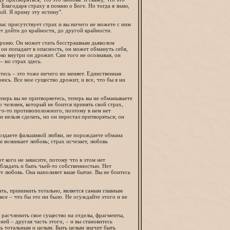
. Благодаря страху я помню о Боге. Но тогда я знаю,
ной. Я приму эту истину".
 вас присутствует страх и вы ничего не можете с ним
ет дойти до крайности, до другой крайности.
броню. Он может стать бесстрашным дьяволом
и он попадает в опасность, он может обмануть себя,
ко внутри он дрожит. Сам того не осознавая, он
– но страх здесь.
тесь – это тоже ничего но меняет. Единственная
оюсь. Все мое существо дрожит, и все, что бы я ни
Теперь вы не притворяетесь, теперь вы не обманываете
о человек, который не боится принять свой страх,
его-то противоположного, поэтому в нем нет
и нельзя сделать, но он перестал притворяться; он
 создаете фальшивой любви, не порождаете обмана
 возникает любовь; страх исчезает, любовь
т кого не зависите, потому что в этом нет
бладать и быть чьей-то собственностью. Нет
т любовь. Она наполняет ваше бытие. Вы не боитесь
ть, принимать тотально, является самым главным
все – что бы это ни было. Не осуждайте этого и не
 расчленить свое существо на отделы, фрагменты,
ней – другая часть этого, – и вы становитесь
есь тотальным и целым. Быть целым значит быть