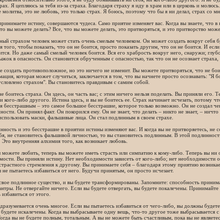
рах. Я цепляюсь за тебя из-за страха. Благодаря страху я иду в храм или в церковь и молюсь
е молитва, это не любовь, это только страх. Я боюсь, поэтому что бы я ни делал, страх со м
принимаете истину, совершаются чудеса. Само приятие изменяет вас. Когда вы знаете, что в
что вы можете делать? Все, что вы можете делать, это притворяться, и это притворство мож
ый страхом человек может стать очень смелым человеком. Он может создать вокруг себя 
я того, чтобы показать, что он не боится, просто показать другим, что он не боится. И есл
ится. Но даже самый смелый человек боится. Вся его храбрость вокруг него, снаружи; глубо
ыжок в опасность. Он становится обрученным с опасностью, так что он не осознает страха, 
 создать противоположное, но это ничего не изменит. Вы можете притворяться, что не бои
ация, которая может случиться, заключается в том, что вы начнете просто осознавать: "Я б
условлено страхом". Вы становитесь правдивым с самим собой.
не боитесь страха. Он здесь, он часть вас; с этим ничего нельзя поделать. Вы приняли его. 
ни кого-либо другого. Истина здесь, и вы не боитесь ее. Страх начинает исчезать, потому чт
я бесстрашным – это самое большое бесстрашие, которое только возможно. Он не создал ч
ности. Он принял факт. Он покорился ему. Он не знает, что делать – никто не знает, – ничто 
использовать маски, фальшивые лица. Он стал подлинным в своем страхе.
нность и это бесстрашие в приятии истины изменяют вас. И когда вы не притворяетесь, не
бя, не становитесь фальшивой личностью, то вы становитесь подлинным. В этой подлинности
. Это внутренняя алхимия того, как возникает любовь.
 можете любить, теперь вы можете иметь страсть или симпатию к кому-либо. Теперь вы ни о
ости. Вы приняли истину. Нет необходимости зависеть от кого-либо; нет необходимости о
страстного стремления к другому. Вы принимаете себя – благодаря этому приятию возникае
ы не пытаетесь избавиться от него. Будучи принятым, он просто исчезает.
вое подлинное существо, и вы будете трансформированы. Запомните: способность принима
нтры. Не отвергайте ничего. Если вы будете отвергать, вы будете покалечены. Принимайте 
 избавиться от этого.
дразумевается очень многое. Если вы пытаетесь избавиться от чего-либо, вы должны будете
 будете искалечены. Когда вы выбрасываете одну вещь, что-то другое тоже выбрасывается с 
Тогда вы не будете полным, тотальным. А вы не можете быть счастливым, пока вы не являет