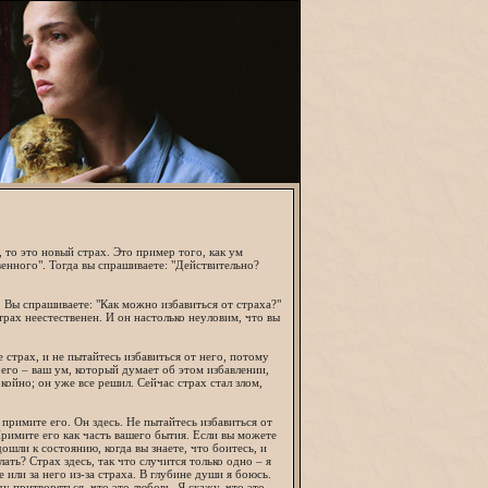
, то это новый страх. Это пример того, как ум
венного". Тогда вы спрашиваете: "Действительно?
. Вы спрашиваете: "Как можно избавиться от страха?"
рах неестественен. И он настолько неуловим, что вы
 страх, и не пытайтесь избавиться от него, потому
 его – ваш ум, который думает об этом избавлении,
койно; он уже все решил. Сейчас страх стал злом,
, примите его. Он здесь. Не пытайтесь избавиться от
Примите его как часть вашего бытия. Если вы можете
дошли к состоянию, когда вы знаете, что боитесь, и
лать? Страх здесь, так что случится только одно – я
или за него из-за страха. В глубине души я боюсь.
ду притворяться, что это любовь. Я скажу, что это