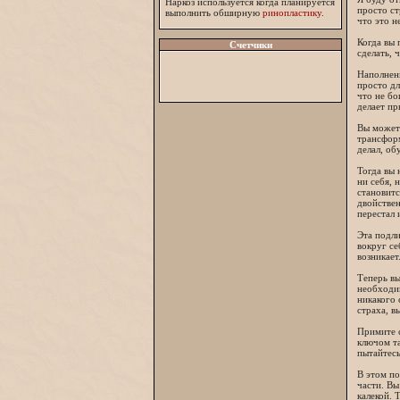
Наркоз используется когда планируется
просто ст
выполнить обширную
ринопластику
.
что это н
Когда вы 
Счетчики
сделать, 
Наполненн
просто дл
что не бо
делает пр
Вы можете
трансформ
делал, об
Тогда вы 
ни себя, 
становитс
двойствен
перестал 
Эта подли
вокруг се
возникает
Теперь вы
необходим
никакого 
страха, в
Примите с
ключом та
пытайтесь
В этом по
части. Вы
калекой. 