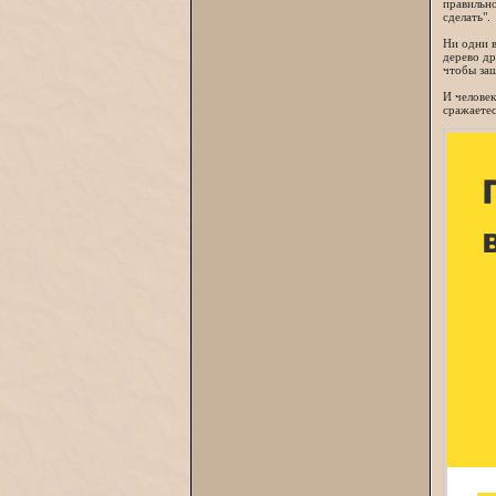
правильно
сделать".
Ни одни в
дерево др
чтобы защ
И человек
сражаетес