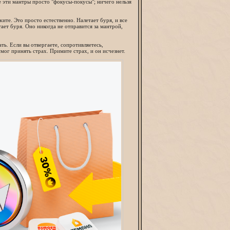
Все эти мантры просто "фокусы-покусы"; ничего нельзя
ите. Это просто естественно. Налетает буря, и все
тает буря. Оно никогда не отправится за мантрой,
ать. Если вы отвергаете, сопротивляетесь,
смог принять страх. Примите страх, и он исчезнет.