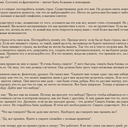
ым. Состоять из фрагментов – значит быть больным и немощным.
 и говорю: постарайтесь понять страх. Существование дало его вам. Он должен иметь некот
торую скрытую ценность, так что не выбрасывайте его. Ничто не дается вам без какого-либо
льзовано в высшей симфонии, в высшем синтезе.
существует в вас, независимо от того, осознаете вы это или нет, может стать ступенькой. Не
пенькой. Вы можете воспринимать это как препятствие в пути – это не препятствие. Если в
ать это, встать на него, то новый вид пути откроется перед вами с этой более высокой точк
льные возможности.
страха есть своя цель. Постарайтесь понять это. Прежде всего: если бы не было страха, вы
д. Если нет никакого страха, то такой, какой вы есть, вы никогда не будете пытаться слиться
е было никакого страха, вы вообще не могли бы выжить. Так что он в чем-то полезен вам. Ке
ы пытаетесь скрыть его, разрушить его, создать нечто противоположное, то вы будете разд
ым. Примите его и используйте его. И в тот момент, когда вы узнаете, что приняли его, он 
 где он?
век пришел ко мне и сказал: "Я очень боюсь смерти". У него был рак, смерть была близка; о
ь ее. Он знал, что она должна случиться. Она должна быть здесь через несколько месяцев и
альном смысле, физически, дрожал. Он сказал мне: "Скажите мне только одно: как мне избав
нтру или что-то, что может защитить меня и даст мне мужество встретить смерть. Я не хочу
 многих святых. Они многое мне дали – они были очень добры. Кто-то дал мне мантру, кто
портрет, кто-то дал что-то еще, но ничто не помогло. Все было напрасно. Теперь я пришел 
ойду. Дайте мне что-нибудь".
л ему: "Вы все еще не поняли. Почему вы просите что-нибудь? Просто чтобы избавиться от 
ротивном случае я потерплю неудачу, как это было с другими. А они давали вам что-то, пото
но: примите это. Дрожите, если на вас находит дрожь – что делать? Смерть близко, вы ощущ
е этого. Не старайтесь быть храбрым. В этом нет необходимости. Смерть существует. Это е
: "Что вы говорите? Вы не дали мне ничего. Наоборот, вы говорите мне принять все".
л: "Да, все принять. Идите и умрите спокойно с полным приятием".
 или четыре дня он пришел снова и сказал: "Это работает. Я не мог спать так много дней, но