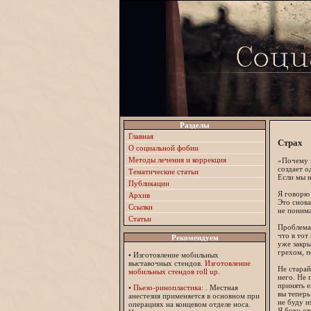
Разделы
Главная
Страх
О социальной фобии
Методы лечения и коррекция
«Почему в
создает о
Тематические статьи
Если мы н
Публикации
Я говорю 
Архив
Это снова
Ссылки
не понима
Статьи
Проблема 
что в тот
Рекомендуем
уже закры
грехом, п
•
Изготовление мобильных
выставочных стендов.
Изготовление
Не старай
мобильных стендов roll up
.
него. Не 
принять е
•
Пьезо-ринопластика:
. Местная
вы теперь
анестезия применяется в основном при
не буду и
операциях на концевом отделе носа.
Я буду от