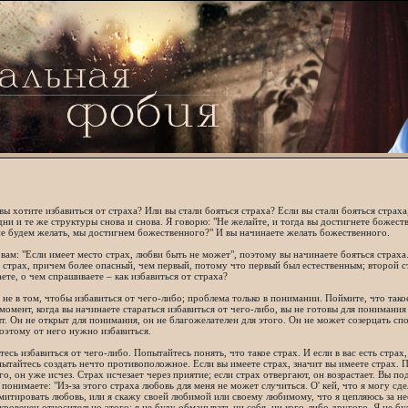
ы хотите избавиться от страха? Или вы стали бояться страха? Если вы стали бояться страха
дни и те же структуры снова и снова. Я говорю: "Не желайте, и тогда вы достигнете божест
е будем желать, мы достигнем божественного?" И вы начинаете желать божественного.
вам: "Если имеет место страх, любви быть не может", поэтому вы начинаете бояться страха
 страх, причем более опасный, чем первый, потому что первый был естественным; второй ст
ете, о чем спрашиваете – как избавиться от страха?
не в том, чтобы избавиться от чего-либо; проблема только в понимании. Поймите, что такое
 момент, когда вы начинаете стараться избавиться от чего-либо, вы не готовы для понимания
т. Он не открыт для понимания, он не благожелателен для этого. Он не может созерцать спо
оэтому от него нужно избавиться.
тесь избавиться от чего-либо. Попытайтесь понять, что такое страх. И если в вас есть страх
пытайтесь создать нечто противоположное. Если вы имеете страх, значит вы имеете страх. 
го, он уже исчез. Страх исчезает через приятие; если страх отвергают, он возрастает. Вы по
 понимаете: "Из-за этого страха любовь для меня не может случиться. О' кей, что я могу сде
митировать любовь, или я скажу своей любимой или своему любимому, что я цепляюсь за нее 
кровенен относительно этого; я не буду обманывать ни себя, ни кого-либо другого. Я не бу