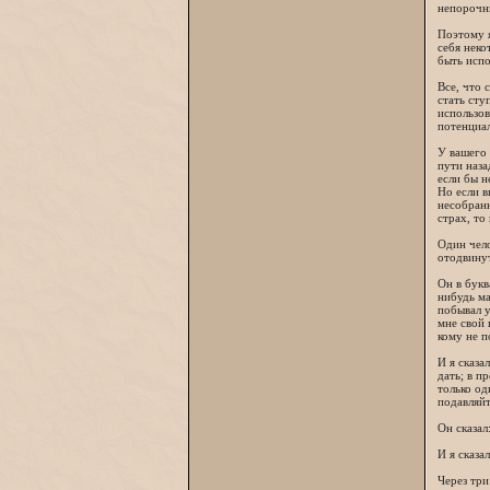
непорочн
Поэтому я
себя неко
быть испо
Все, что 
стать сту
использов
потенциа
У вашего 
пути наза
если бы н
Но если в
несобранн
страх, то
Один чело
отодвинут
Он в букв
нибудь ма
побывал у
мне свой 
кому не п
И я сказа
дать; в п
только од
подавляйт
Он сказал
И я сказа
Через три