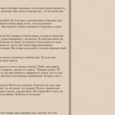
орое глубокое значение, он должен представлять из
 значения. Нет ничего внутри вас, что не могло бы
 думайте об этом как о препятствии; позвольте ему
ы можете быть выше этого, если вы можете
и. Вы сможете глубже заглянуть в будущее, в свои
 стали бы слишком эгоистичным, и тогда не было бы
 с существованием, с космосом. В действительности,
м бы вы ни были, он играет в этом какую-то роль.
елены на части, вы станете фрагментарным,
исчезнет. Вы только подумайте: если вы приняли свой
на могла случиться в любой день. И он не мог
ли даже недель.
иться от этого страха смерти? Дайте мне какую-
 умирать, дрожа от страха". Человек сказал: "Я
-то дал мне немного священного пепла, кто-то дал
к вам как к последнему прибежищу. Больше я ни к
страха? Ничто не поможет. Я ничего не могу вам
му что не знали, что делают. Я могу сказать вам
аете дрожь, так дрожите. Не отвергайте этого, не
стественно. Бойтесь ее тотально".
 эти четыре дня я крепко спал, потому что это