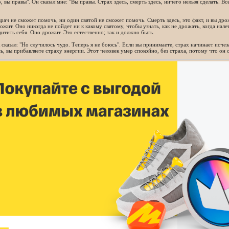
, вы правы". Он сказал мне: "Вы правы. Страх здесь, смерть здесь, ничего нельзя сделать. 
рач не сможет помочь, ни один святой не сможет помочь. Смерть здесь, это факт, и вы дрож
ожит. Оно никогда не пойдет ни к какому святому, чтобы узнать, как не дрожать, когда нале
итить себя. Оно дрожит. Это естественно; так и должно быть.
 сказал: "Но случилось чудо. Теперь я не боюсь". Если вы принимаете, страх начинает исчез
ь, вы прибавляете страху энергии. Этот человек умер спокойно, без страха, потому что он 