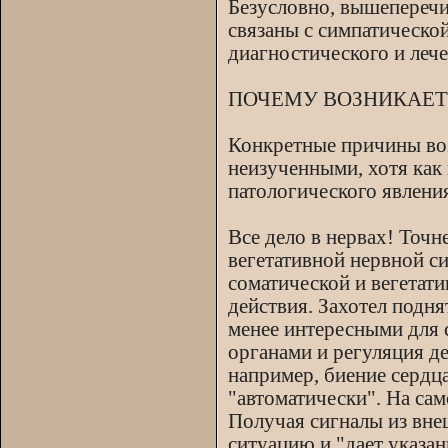
Безусловно, вышепереч
связаны с симпатическо
диагностического и леч
ПОЧЕМУ ВОЗНИКАЕТ
Конкретные причины во
неизученными, хотя как 
патологического явлени
Все дело в нервах! Точн
вегетативной нервной с
соматической и вегетат
действия. Захотел подня
менее интересными для 
органами и регуляция д
например, биение сердц
"автоматически". На сам
Получая сигналы из вне
ситуацию и "дает указа