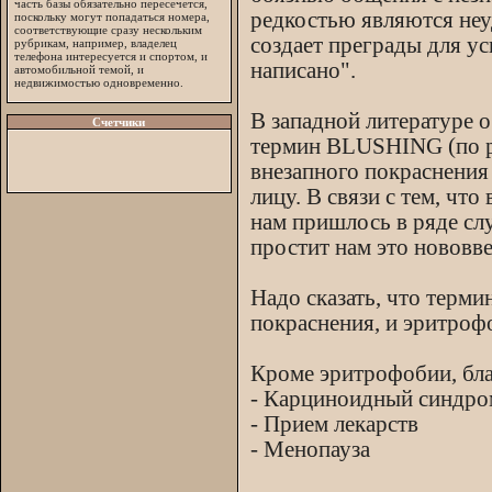
часть базы обязательно пересечется,
редкостью являются неу
поскольку могут попадаться номера,
соответствующие сразу нескольким
создает преграды для ус
рубрикам, например, владелец
телефона интересуется и спортом, и
написано".
автомобильной темой, и
недвижимостью одновременно.
В западной литературе 
Счетчики
термин BLUSHING (по р
внезапного покраснения
лицу. В связи с тем, что
нам пришлось в ряде слу
простит нам это нововве
Надо сказать, что терми
покраснения, и эритроф
Кроме эритрофобии, бла
- Карциноидный синдро
- Прием лекарств
- Менопауза