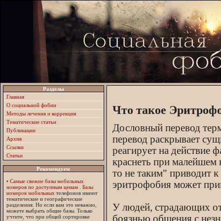
Разделы
Главная
О социальной фобии
Что такое Эритрофо
Методы лечения и коррекция
Тематические статьи
Дословный перевод терм
Публикации
перевод раскрывает сущ
Архив
Ссылки
реагирует на действие ф
Статьи
краснеть при малейшем 
Рекомендуем
то не таким" приводит 
•
Самые свежие базы мобильных
эритрофобия может прив
номеров по доступным ценам
.
Базы
номеров мобильных
телефонов имеют
тематические и географические
У людей, страдающих от 
разделения. Но если вам это неважно,
можете выбрать общие базы. Только
боязнью общения с нез
учтите, что при общей сортировке