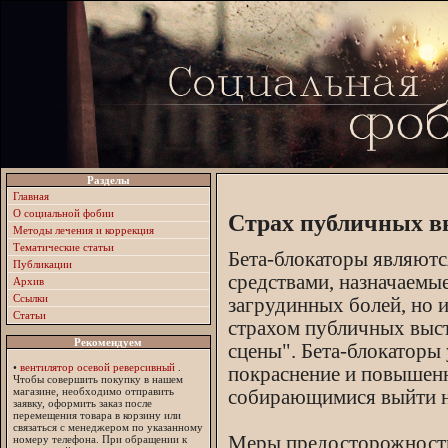
Разделы
Главная
О социальной фобии
Страх публичных в
Методы лечения и коррекция
Тематические статьи
Бета-блокаторы являют
Публикации
средствами, назначаемы
Архив
Ссылки
загрудинных болей, но 
Статьи
страхом публичных выс
Рекомендуем
сцены". Бета-блокатор
•
вентилятор осевой реверсивный
.
покраснение и повышен
Чтобы совершить покупку в нашем
магазине, необходимо отправить
собирающимися выйти на
заявку, оформить заказ после
перемещения товара в корзину или
связаться с менеджером по указанному
Меры предосторожност
номеру телефона. При обращении к